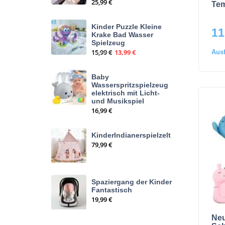
25,99
€
Tem
Kinder Puzzle Kleine
11
Krake Bad Wasser
Spielzeug
15,99
€
13,99
€
Aus
Baby
Wasserspritzspielzeug
elektrisch mit Licht-
und Musikspiel
16,99
€
KinderIndianerspielzelt
79,99
€
Spaziergang der Kinder
Fantastisch
19,99
€
Ne