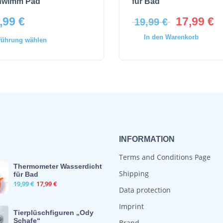
hwimm Pad
für Bad
,99
€
17,99
€
19,99
€
In den Warenkorb
führung wählen
INFORMATION
Terms and Conditions Page
Thermometer Wasserdicht
Shipping
für Bad
19,99
€
17,99
€
Data protection
Imprint
⁠Tierplüschfiguren „Ody
Schafe“
Brand