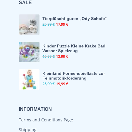
SALE
⁠Tierplüschfiguren „Ody Schafe“
25,99
€
17,99
€
Kinder Puzzle Kleine Krake Bad
Wasser Spielzeug
15,99
€
13,99
€
Kleinkind Formenspielkiste zur
Feinmotorikförderung
25,99
€
19,99
€
INFORMATION
Terms and Conditions Page
Shipping