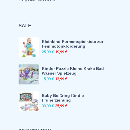
SALE
Kleinkind Formenspielkiste zur
Feinmotorikförderung
25,99
€
19,99
€
Kinder Puzzle Kleine Krake Bad
Wasser Spielzeug
15,99
€
13,99
€
Baby Beißring für die
Früherziehung
39,99
€
25,99
€