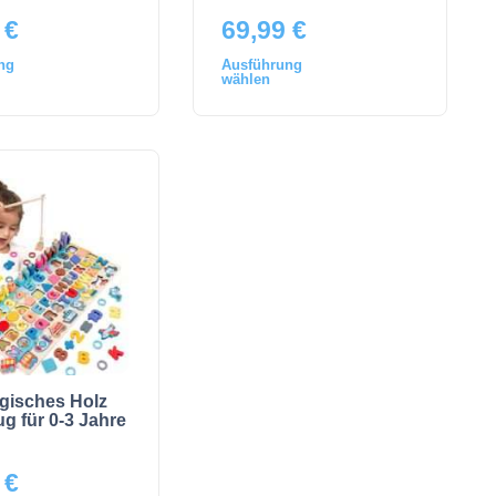
9
€
69,99
€
ng
Ausführung
wählen
gisches Holz
ug für 0-3 Jahre
9
€