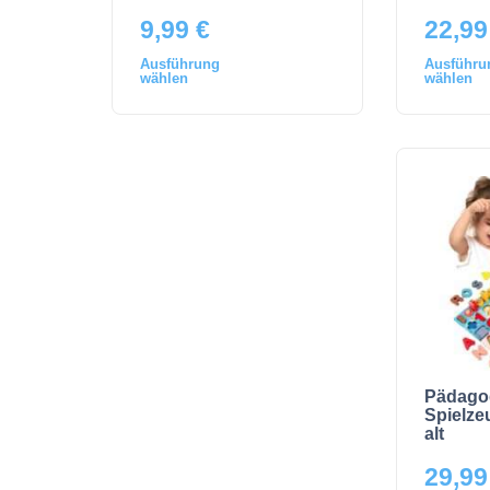
9,99
€
22,9
Ausführung
Ausführu
wählen
wählen
Pädago
Spielze
alt
29,9