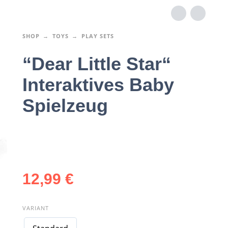
SHOP
TOYS
PLAY SETS
“Dear Little Star“
Interaktives Baby
Spielzeug
12,99
€
VARIANT