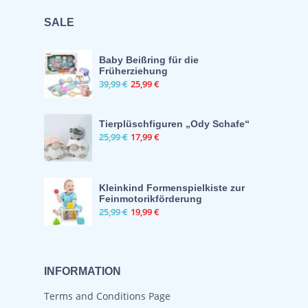
SALE
Baby Beißring für die
Früherziehung
39,99
€
25,99
€
⁠Tierplüschfiguren „Ody Schafe“
25,99
€
17,99
€
Kleinkind Formenspielkiste zur
Feinmotorikförderung
25,99
€
19,99
€
INFORMATION
Terms and Conditions Page